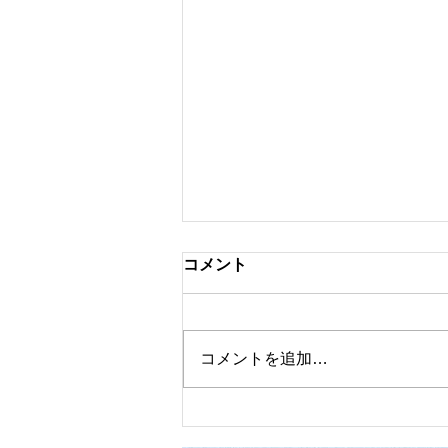
コメント
コメントを追加…
一足早い春をお届け♡ペチャ
＊クチャショップ開店です！