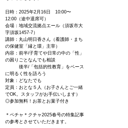
日時：2025年2月16日　10:00〜
12:00（途中退席可）
会場：地域交流拠点エール（須坂市大
字須坂1457-7）
講師：丸山明日香さん（看護師・まち
の保健室「縁と環」主宰）
内容：前半/子育てや日常の中の「性」
の困りごとなんでも相談
　　　後半/「包括的性教育」をベース
に明るく性を語ろう
対象：どなたでも
定員：おとな５人（お子さんとご一緒
でOK。スタッフがお手伝いします）
◎参加無料！お茶とお菓子付き
＊ペチャ＊クチャ2025春号の特集記事
の参考とさせていただきます。