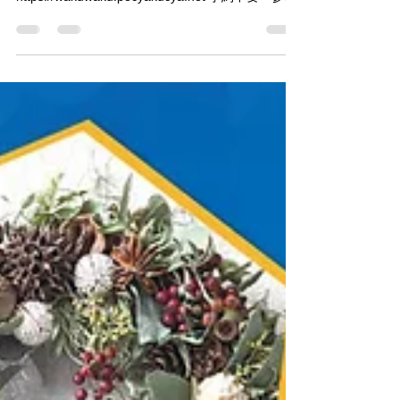
開始です♪
作家さんとじっくり楽しめるワークショップ。 予
約は専用サイトから
https://wakuwaku.pecyakucya.net 予約不要・参加
無料での特別企画は・・ ☆ゲーミングPCで体験す
る eスポーツ！ わがままキッチンAさんの、パンの
販売もありますよ！