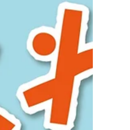
わもこモール人形」（15日・22日） ・つきくさ工
房「機織り体験（ティーマット）」（17日・22
日・23日） ・Sai「クマ鈴づくり・きのこランタ
ン」（21日・23日） ☆出店する作家さん紹介 ・お
もちゃこ屋（フェルトで作ったおもちゃ） ・蒼の
森小屋（和柄と刺し子の布小物） ・aya（ドライ
フラワーのアレンジメント） ・ゆずりは（布小
物） ・アロマのみっちゃん（ふわふわラベンダー
ボールと綿） ・窓猫（普段使いの布小物） ・
Sai（かわいい手描きの雑貨