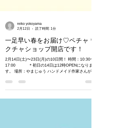
reiko yokoyama
2月12日
読了時間: 1分
一足早い春をお届け♡ペチャ＊
クチャショップ開店です！
2月14日(土)〜23日(月)の10日間！ 時間：10:30〜
17:00 ＊初日の14日は12時OPENになりま
す。 場所：やまじゅう ハンドメイド作家さんが集
まって開店する期間限定のPecya＊Kucyaショッ
プ。 今回は、15人の作家さんが参加しています。
見るだけでも楽しいショップ。遊びに来てくださ
いね♪ ☆ワークショップのご案内 （予約不要・随
時受付） ・アロマのみっちゃん「ふわふわエナガ
ちゃん」 （16日〜21日） ・おもちゃこ屋「フェ
ルトであそぼう」（14日〜20日） ・こまめこ「ふ