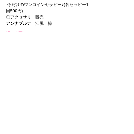
 今だけのワンコインセラピー♪(各セラピー1
回500円)
◎アクセサリー販売  
アンナプルナ　
江尻　操
続きを読む >>
このイベントをシェア
Follow Us