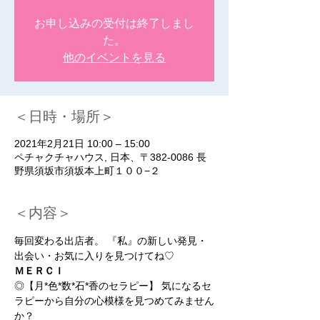
お申し込みの受付は終了しまし
た。
他のイベントを見る
＜日時・場所＞
2021年2月21日 10:00 – 15:00
ペチャクチャハウス, 日本、〒382-0086 長
野県須坂市須坂本上町１００−２
＜内容＞
毎回変わる出店者。 『私』の新しい発見・
出会い・お気に入りを見つけてね♡ 
ＭＥＲＣＩ
◎【月*色*数*石*香のセラピー】 気になるセ
ラピーから自分の心模様を見つめてみません
か？