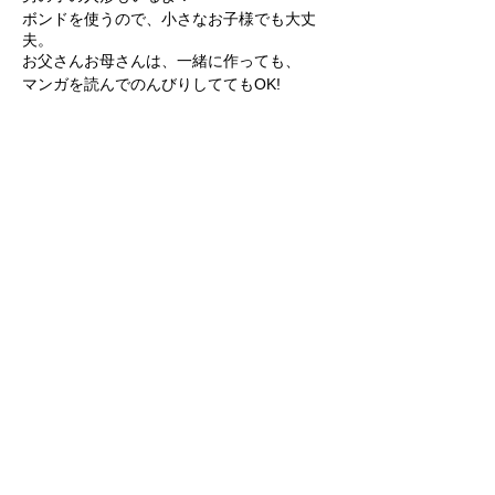
ボンドを使うので、小さなお子様でも大丈
夫。
お父さんお母さんは、一緒に作っても、
マンガを読んでのんびりしててもOK!
参加費：300円（高校生以下100円・未就学
児無料）
このイベントをシェア
★運営協力費です。ドリンク・お茶菓子付き
★ワークショップには別途材料費がかかりま
す
＜ワークショップメニュー＞
人形本体……500円
髪の毛・洋服・バッグ・靴など……各300円
飾り付け（ボンド使用）……200円
開催時間内のお好きな時間に来ていただけま
Follow Us
すが、
人数調整のため、お申し込み時におよその来
店時間をご記入ください。
お昼などの持ち込みもOKです。