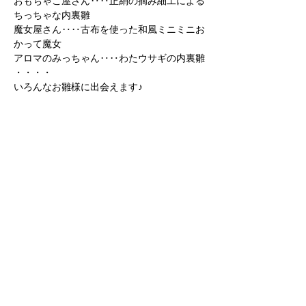
おもちゃこ屋さん‥‥正絹の摘み細工による
ちっちゃな内裏雛
魔女屋さん‥‥古布を使った和風ミニミニお
かって魔女
アロマのみっちゃん‥‥わたウサギの内裏雛
・・・・
いろんなお雛様に出会えます♪
続きを読む >>
このイベントをシェア
Follow Us