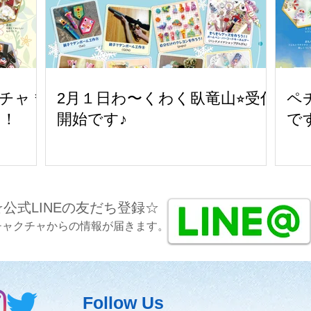
チャ＊
2月１日わ〜くわく臥竜山⭐︎受付
ペ
す！
開始です♪
で
☆公式LINEの友だち登録☆
チャクチャからの情報が届きます。
Follow Us