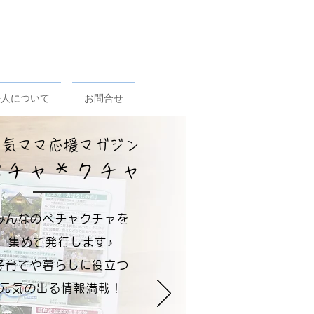
法人について
お問合せ
元気ママ応援マガジン
ペチャ＊クチャ
みんなのペチャクチャを
集めて発行します♪
子育てや暮らしに役立つ
元気の出る情報満載！