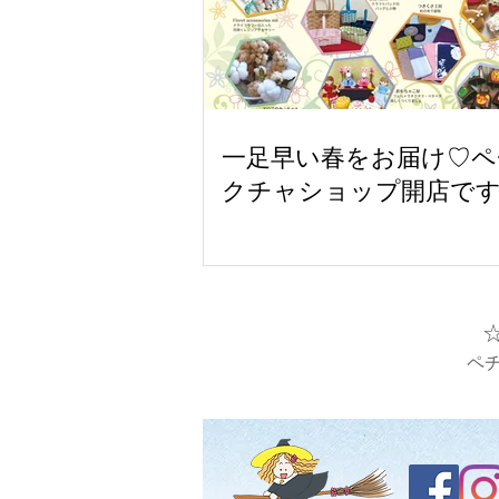
一足早い春をお届け♡ペ
クチャショップ開店で
ペ